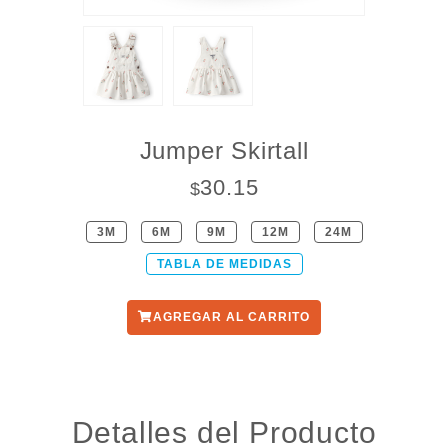
Jumper Skirtall
30.15
$
3M
6M
9M
12M
24M
TABLA DE MEDIDAS
AGREGAR AL CARRITO
Detalles del Producto