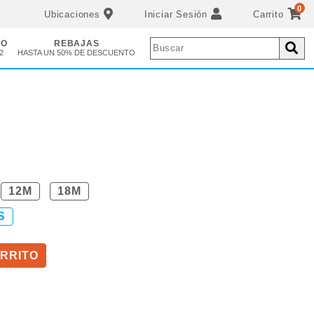
0
Ubicaciones
Iniciar Sesión
Carrito
ÑO
REBAJAS
2
HASTA UN 50% DE DESCUENTO
12M
18M
S
RRITO