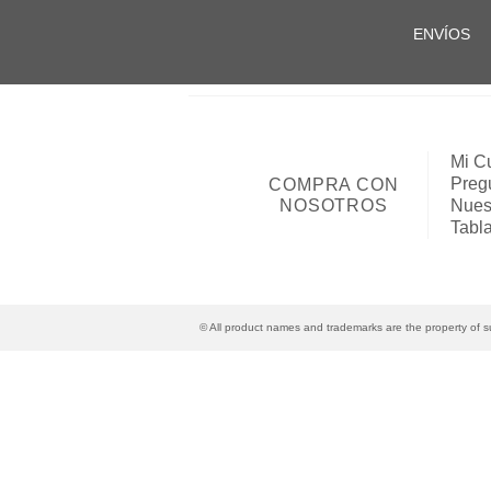
ENVÍOS
Mi C
Preg
COMPRA CON
NOSOTROS
Nues
Tabl
© All product names and trademarks are the property of su