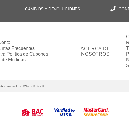
CAMBIOS Y DEVOLUCIONES
CON
C
uenta
R
untas Frecuentes
T
ACERCA DE
tra Política de Cupones
NOSOTROS
P
a de Medidas
N
S
bsidiaries of the William Carter Co.