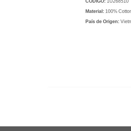
CÓDIGO:
1U268510
Material:
100% Cotto
País de Origen:
Viet