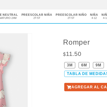
E NEUTRAL
PREESCOLAR NIÑA
PREESCOLAR NIÑO
NIÑA
NI
MATURO-24M
2T-5T
2T-5T
4-12
4-1
Romper
11.50
$
3M
6M
9M
TABLA DE MEDIDA
AGREGAR AL CA