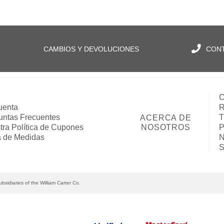
CAMBIOS Y DEVOLUCIONES
CON
C
uenta
R
untas Frecuentes
T
ACERCA DE
tra Política de Cupones
NOSOTROS
P
a de Medidas
N
S
bsidiaries of the William Carter Co.