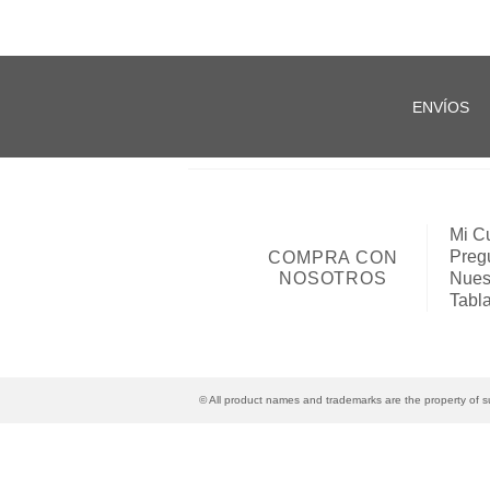
ENVÍOS
Mi C
Preg
COMPRA CON
NOSOTROS
Nues
Tabl
© All product names and trademarks are the property of su