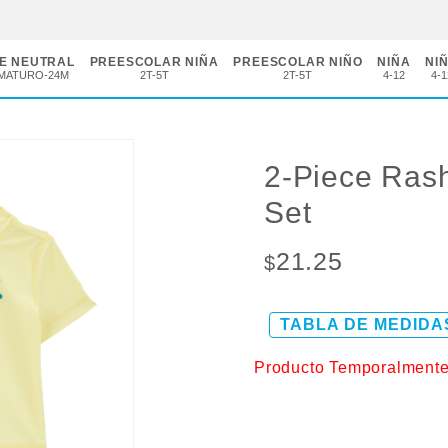
E NEUTRAL
PREESCOLAR NIÑA
PREESCOLAR NIÑO
NIÑA
NI
MATURO-24M
2T-5T
2T-5T
4-12
4-1
2-Piece Ras
Set
21.25
$
TABLA DE MEDIDA
Producto Temporalment