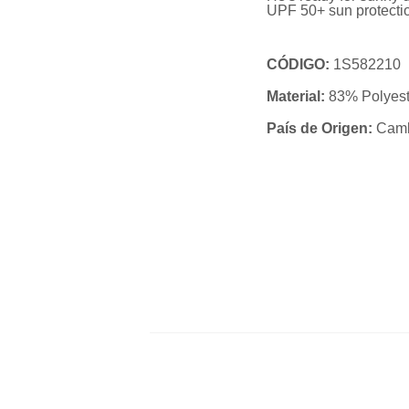
UPF 50+ sun protection
CÓDIGO:
1S582210
Material:
83% Polyest
País de Origen:
Camb