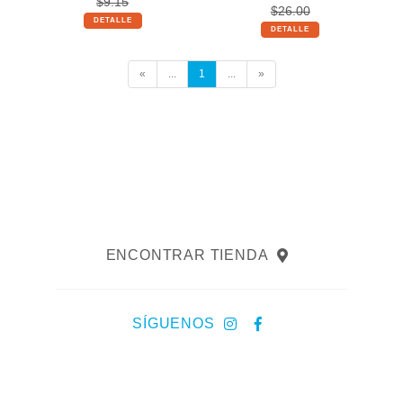
$9.15
$26.00
DETALLE
DETALLE
«
...
1
...
»
ENCONTRAR TIENDA
SÍGUENOS