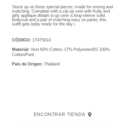
Stock up on three special pieces; made for mixing and
matching. Complete with a zip-up vest with fruity and
girly applique details to go over a long-sleeve solid
bodysuit and a pair of matching easy on pants; this
outfit gets baby ready for the day i
CÓDIGO:
1T475610
Material:
Vest 83% Cotton; 17% Polyester/BS 100%
Cotton/Pant
País de Origen:
Thailand
ENCONTRAR TIENDA