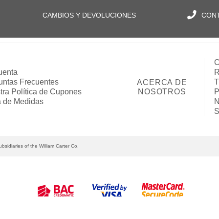
CAMBIOS Y DEVOLUCIONES
CON
C
uenta
R
untas Frecuentes
T
ACERCA DE
tra Política de Cupones
NOSOTROS
P
a de Medidas
N
S
bsidiaries of the William Carter Co.