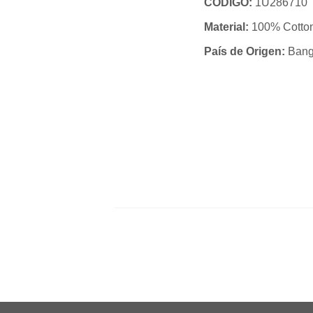
CÓDIGO:
1U286710
Material:
100% Cotto
País de Origen:
Bang