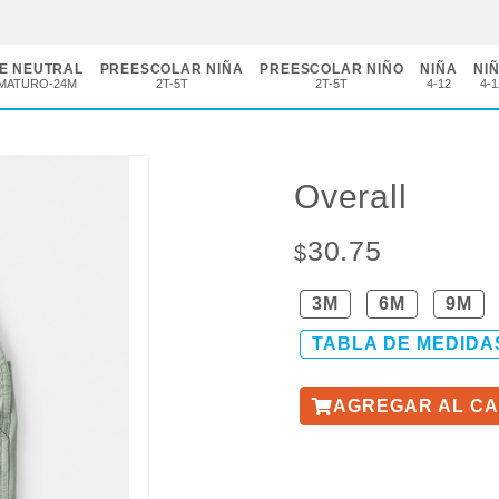
E NEUTRAL
PREESCOLAR NIÑA
PREESCOLAR NIÑO
NIÑA
NI
MATURO-24M
2T-5T
2T-5T
4-12
4-1
Overall
30.75
$
3M
6M
9M
TABLA DE MEDIDA
AGREGAR AL CA