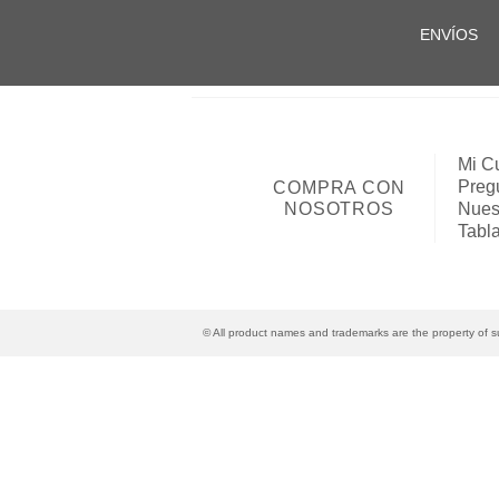
ENVÍOS
Mi C
Preg
COMPRA CON
NOSOTROS
Nues
Tabl
© All product names and trademarks are the property of su